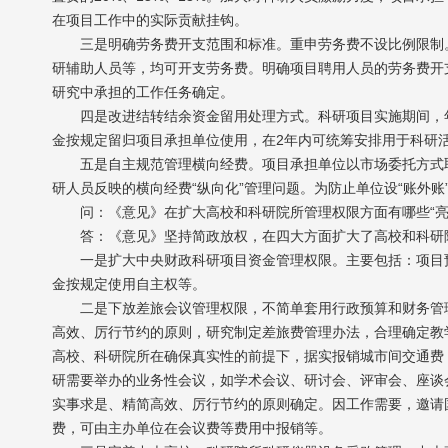
在项目工作中的实际贡献挂钩。
三是明确劳务费开支范围和标准。重申劳务费不设比例限制。
研辅助人员等，均可开支劳务费。明确项目聘用人员的劳务费开
研究中承担的工作任务确定。
四是改进结转结余资金留用处理方式。科研项目实施期间，年
金按规定留归项目承担单位使用，在2年内可统筹安排用于科研
五是自主规范管理横向经费。项目承担单位以市场委托方式取
研人员反映的横向经费“纵向化”管理问题。为防止单位设“账外
问：《意见》在扩大高校和科研院所管理权限方面有哪些“亮
答：《意见》坚持简政放权，在四大方面扩大了高校和科研
一是扩大中央财政科研项目资金管理权限。主要包括：项目预
金按规定使用自主权等。
二是下放差旅会议管理权限，不简单套用行政预算和财务管理
高效、厉行节约的原则，研究制定差旅费管理办法，合理确定教
高校、科研院所在确保真实性的前提下，据实报销城市间交通费
研需要举办的业务性会议，如学术会议、研讨会、评审会、座谈
实事求是、精简高效、厉行节约的原则确定。因工作需要，邀请
费，可由主办单位在会议费等费用中报销等。