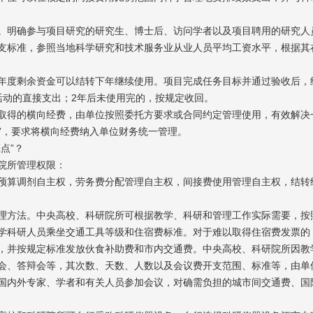
明确参与项目研究的研究生、博士后、访问学者以及项目聘用的研究人
支标准，参照当地科学研究和技术服务业从业人员平均工资水平，根据其
度剩余资金可以结转下年继续使用。项目完成任务目标并通过验收后，
活动的直接支出；2年后未使用完的，按规定收回。
得的横向经费，由单位按照委托方要求或合同约定管理使用，有效解决
账”，要求将横向经费纳入单位财务统一管理。
点”？
院所管理权限：
算调剂自主权，劳务费分配管理自主权，间接费使用管理自主权，结转
方法。中央高校、科研院所可根据教学、科研和管理工作实际需要，按
学科研人员乘坐交通工具等级和住宿费标准。对于难以取得住宿费发票的
，并按规定标准发放伙食补助费和市内交通费。中央高校、科研院所因教
会、答辩会等，其次数、天数、人数以及会议费开支范围、标准等，由单
国内外专家、学者和有关人员参加会议，对确需负担的城市间交通费、国