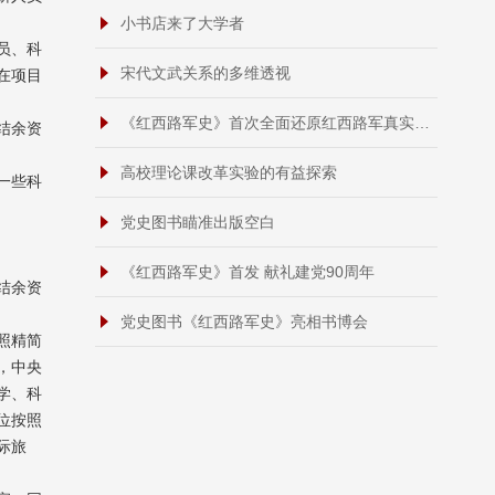
小书店来了大学者
员、科
宋代文武关系的多维透视
在项目
《红西路军史》首次全面还原红西路军真实历史
结余资
高校理论课改革实验的有益探索
一些科
党史图书瞄准出版空白
《红西路军史》首发 献礼建党90周年
结余资
党史图书《红西路军史》亮相书博会
照精简
，中央
学、科
位按照
际旅