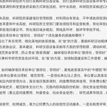
校和科研院所可自行采购科研仪器设备、自行选择科研仪器设备评审专
预算调剂和变更政府采购方式审批流程。对中央高校、科研院所采购进口
高校、科研院所基建项目管理权限，对利用自有资金、不申请政府投资
改革委和中央高校、科研院所主管部门要加强指导和监督检查。简化审批
审批项目建议书。简化项目城乡规划、用地及环评、能评等审批手续。
目承担单位“接得住，管得好”？优化服务的措施有哪些？
出了务实管用、细化落地的政策措施。在“放”的方面，遵循科研活动规
在差旅会议、基本建设、科研仪器设备采购等方面的管理权限，调动科研
范资金管理，防止资金“跑冒滴漏”，确保项目承担单位“接得住，管得好”
从事科学研究营造良好环境。在“落”的方面，加强制度建设和工作督察，
何确保项目承担单位“接得住，管得好”，避免政策落实中的“中梗阻”和
承担单位要依法理财、规范管理。一是强化单位法人责任。单位要认真落
制定内部管理办法，落实项目预算调剂、间接费用统筹使用、劳务费分配
审核把关，规范财务支出行为，完善内部风险防控机制，强化资金使用绩
使用（重点是间接费用、外拨资金、结余资金使用）、研究成果等情况，
烦苛、松绑减负，着力让经费为人的创造性活动服务。一是在检查评审