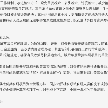
同工作机制，改进检查方式，避免重复检查、多头检查、过度检查，减少
从事科研营造良好环境。项目承担单位要建立健全科研财务助理制度，“让
科研项目资金等渠道解决；充分运用信息化手段，更加快捷方便地为科研
位和科研人员反映的无法取得发票或财政性票据，以及邀请外国专家来华
地见效。
底前出台实施细则，为预算编制、评审、财务验收等提供操作规范，防止
制定出台差旅费、会议费内部管理办法，其主管部门要做好工作指导和统筹
法和报销规定，确保有关政策尽快落地生根。以后年度承担科研项目的单
要适时组织开展对相关政策落实情况的督查，对督查结果进行通报并纳
开展对政策措施落实情况和财政资金的审计监督。项目主管部门要督促指
社科类科研项目资金管理办法，同步增强社科领域科研人员的改革成就
目资金管理改革等各项工作，以形成上下联动、全国一盘棋的工作局面。
tml