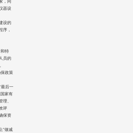
家，同
仪器设
建设的
程序，
律和特
人员的
。
确保政策
“最后一
实国家有
管理、
效评
确保资
上“做减