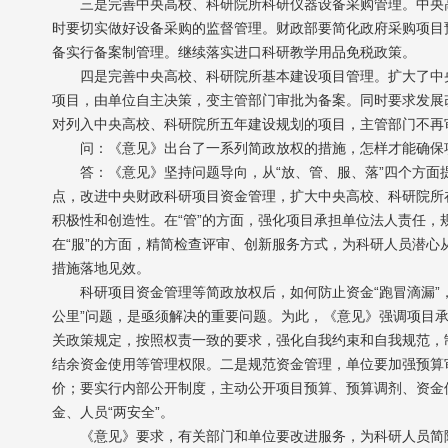
三是完善中央高校、科研院所科研仪器设备采购管理。中央高
时要切实做好设备采购的监督管理。财政部要简化政府采购项目
备实行备案制管理。继续落实进口科研教学用品免税政策。
四是完善中央高校、科研院所基本建设项目管理。扩大了中央
项目，由单位自主决策，变主管部门审批为备案。同时要求发展
对列入中央高校、科研院所五年建设规划的项目，主管部门不再
问：《意见》出台了一系列简政放权的措施，怎样才能确保项
答：《意见》坚持问题导向，从“放、管、服、落”四个方面提
点，改进中央财政科研项目资金管理，扩大中央高校、科研院所
积极性和创造性。在“管”的方面，强化项目承担单位法人责任，规
在“服”的方面，精简检查评审、创新服务方式，为科研人员潜心
措施落地见效。
科研项目资金管理等简政放权后，如何防止资金“跑冒滴漏”，如
公里”问题，是亟须解决的重要问题。为此，《意见》强调项目
关政策规定，按照权责一致的要求，强化自我约束和自我规范，
结余资金使用等管理权限。二是规范资金管理，单位要加强预算
价；要实行内部公开制度，主动公开项目预算、预算调剂、资金
金、人员“两安全”。
《意见》要求，有关部门和单位要改进服务，为科研人员简除