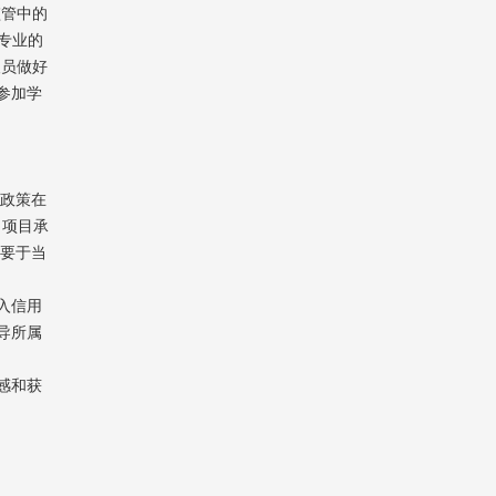
监管中的
专业的
人员做好
参加学
政策在
；项目承
位要于当
入信用
导所属
感和获