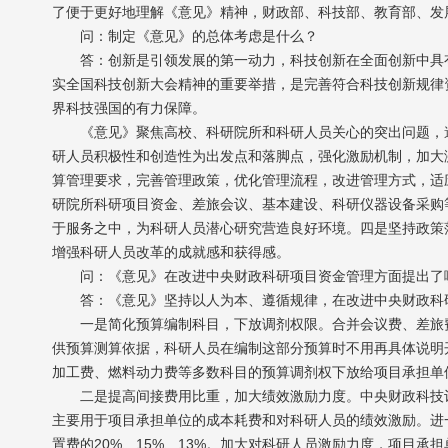
了便于更好地理解《意见》精神，财政部、科技部、教育部、发
问：制定《意见》的总体考虑是什么？
答：创新是引领发展的第一动力，科技创新在全面创新中具有
实全国科技创新大会精神的重要举措，是完善符合科技创新规律
界科技强国的有力保障。
《意见》聚焦高校、科研院所和科研人员关心的突出问题，遵
研人员积极性和创造性为出发点和落脚点，强化激励机制，加大
算管理要求，完善管理政策，优化管理流程，改进管理方式，适
研院所科研项目资金、差旅会议、基本建设、科研仪器设备采购
于服务之中，为科研人员潜心研究营造良好环境。四是坚持政策
增强科研人员改革的成就感和获得感。
问：《意见》在改进中央财政科研项目资金管理方面提出了
答：《意见》坚持以人为本、遵循规律，在改进中央财政科研项
一是简化预算编制科目，下放调剂权限。合并会议费、差旅费
供预算测算依据，科研人员在编制这部分预算时不用再具体说明
加工费、燃料动力费等多数科目的预算调剂权下放给项目承担单
二是提高间接费用比重，加大绩效激励力度。中央财政科技计
主要用于项目承担单位的成本耗费和对科研人员的绩效激励。进
置费的20%、15%、13%。加大对科研人员激励力度，项目