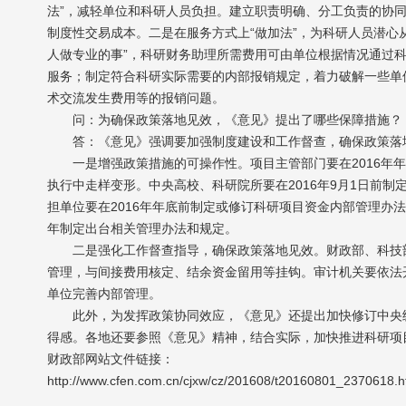
法”，减轻单位和科研人员负担。建立职责明确、分工负责的协
制度性交易成本。二是在服务方式上“做加法”，为科研人员潜心
人做专业的事”，科研财务助理所需费用可由单位根据情况通过
服务；制定符合科研实际需要的内部报销规定，着力破解一些单
术交流发生费用等的报销问题。
问：为确保政策落地见效，《意见》提出了哪些保障措施？
答：《意见》强调要加强制度建设和工作督查，确保政策落
一是增强政策措施的可操作性。项目主管部门要在2016年年
执行中走样变形。中央高校、科研院所要在2016年9月1日前
担单位要在2016年年底前制定或修订科研项目资金内部管理办
年制定出台相关管理办法和规定。
二是强化工作督查指导，确保政策落地见效。财政部、科技部
管理，与间接费用核定、结余资金留用等挂钩。审计机关要依法
单位完善内部管理。
此外，为发挥政策协同效应，《意见》还提出加快修订中央级
得感。各地还要参照《意见》精神，结合实际，加快推进科研项
财政部网站文件链接：
http://www.cfen.com.cn/cjxw/cz/201608/t20160801_2370618.h