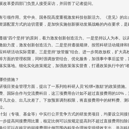
展改革委四部门负责人接受采访，并回答了记者提问。
引领作用。党中央、国务院高度重视激发科技创新活力。《意见》的出
资源配置方式的迫切需要，是加快实施创新驱动发展战略的内在要求，是
循“四个坚持”的原则，着力激发创新创造活力。一是坚持以人为本。以
激励力度，激发创新创造活力。二是坚持遵循规律。按照科研活动规律和
应科研活动实际需要。三是坚持“放管服”结合。进一步简政放权，扩大高
等方面的管理权限，同时强调放管结合、优化服务，加强事中事后监管，
落实落地。细化实化政策规定，加强政策落实督查，打通政策执行中的“堵
哪些措施？
目资金管理方面，提出了一系列给科研人员“松绑+激励”的政策措施。
、国际合作与交流费科目，这三项费用合计如不超过直接费用的10%，
开几次会、出几次差了。下放预算调剂权限，将直接费用中的材料费、测
位。
划（专项、基金等）中实行公开竞争方式的研发类项目，均要设立间接
一步提高间接费用比重，核定比例可以按规定提高到不超过直接费用扣除
承担单位可以在核定的间接费用比例范围内科学合理地安排绩效支出，并与科