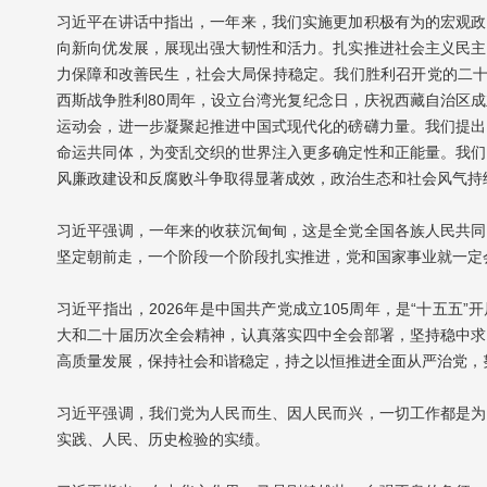
习近平在讲话中指出，一年来，我们实施更加积极有为的宏观政
向新向优发展，展现出强大韧性和活力。扎实推进社会主义民主
力保障和改善民生，社会大局保持稳定。我们胜利召开党的二十
西斯战争胜利80周年，设立台湾光复纪念日，庆祝西藏自治区成
运动会，进一步凝聚起推进中国式现代化的磅礴力量。我们提出
命运共同体，为变乱交织的世界注入更多确定性和正能量。我们
风廉政建设和反腐败斗争取得显著成效，政治生态和社会风气持
习近平强调，一年来的收获沉甸甸，这是全党全国各族人民共同
坚定朝前走，一个阶段一个阶段扎实推进，党和国家事业就一定
习近平指出，2026年是中国共产党成立105周年，是“十五
大和二十届历次全会精神，认真落实四中全会部署，坚持稳中求
高质量发展，保持社会和谐稳定，持之以恒推进全面从严治党，努
习近平强调，我们党为人民而生、因人民而兴，一切工作都是为
实践、人民、历史检验的实绩。