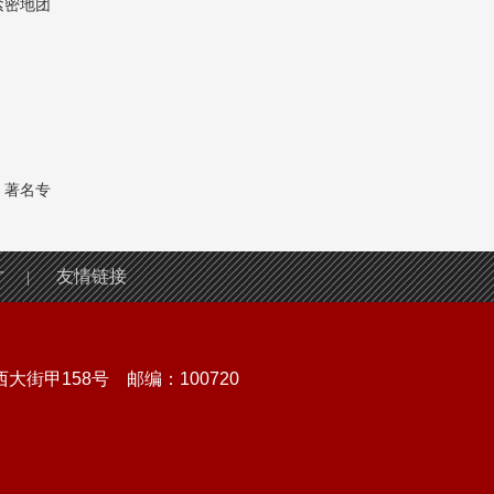
紧密地团
，著名专
才
友情链接
|
街甲158号 邮编：100720