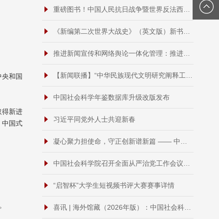
重磅图书！中国人民抗日战争暨世界反法西斯战争胜利80周年纪念活动总体安排发布，《新编第二次世界大战史》将由我社出版发行
《新编第二次世界大战史》（英文版）新书发布会在雅典举行
推进新闻宣传和网络舆论一体化管理：推进新闻宣传和网络舆论一体化管理 提高主流舆论引导能力
【新闻联播】“中华民族现代文明研究阐释工程”重大成果发布
中央和国
中国社会科学年鉴数据库升级改版发布
取得新进
习近平同党外人士共迎新春
，中国式
凝心聚力担使命，守正创新谱新篇 —— 中国社会科学出版社召开2025年度总结表彰大会暨2026年度工作会议
中国社会科学院召开全面从严治党工作会议暨全院警示教育大会
“启智杯”大学生短视频书评大赛赛事详情
。
喜讯 | 海外馆藏（2026年版）：中国社会科学出版社再登榜首，十三年9次登顶