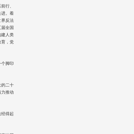
压前行、
共进。着
世界反法
五届全国
构建人类
教育，党
一个脚印
党的二十
着力推动
造经得起