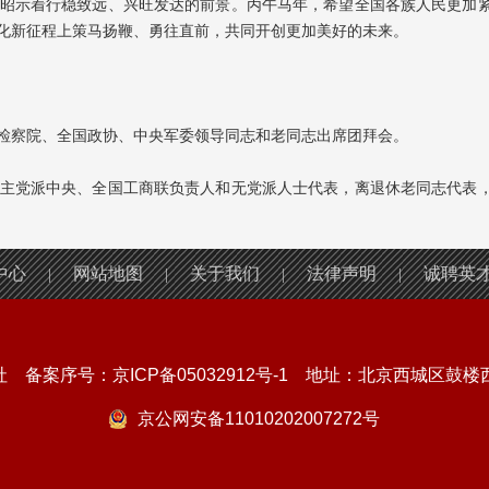
昭示着行稳致远、兴旺发达的前景。丙午马年，希望全国各族人民更加
化新征程上策马扬鞭、勇往直前，共同开创更加美好的未来。
检察院、全国政协、中央军委领导同志和老同志出席团拜会。
主党派中央、全国工商联负责人和无党派人士代表，离退休老同志代表
中心
网站地图
关于我们
法律声明
诚聘英
|
|
|
|
社 备案序号：
京ICP备05032912号-1
地址：北京西城区鼓楼西大
京公网安备11010202007272号