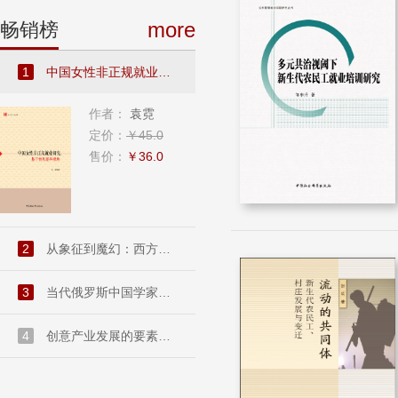
more
畅销榜
1
中国女性非正规就业研究：基...
作者：
袁霓
定价：
￥45.0
售价：
￥36.0
2
从象征到魔幻：西方现代派文...
3
当代俄罗斯中国学家访谈录....
4
创意产业发展的要素禀赋和市...