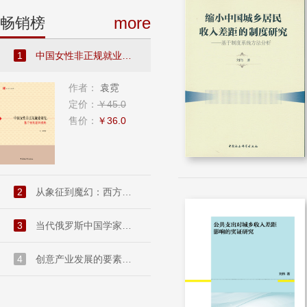
more
畅销榜
1
中国女性非正规就业研究：基...
作者：
袁霓
定价：
￥45.0
售价：
￥36.0
2
从象征到魔幻：西方现代派文...
3
当代俄罗斯中国学家访谈录....
4
创意产业发展的要素禀赋和市...