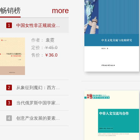
more
畅销榜
1
中国女性非正规就业研究：基...
作者：
袁霓
定价：
￥45.0
售价：
￥36.0
2
从象征到魔幻：西方现代派文...
3
当代俄罗斯中国学家访谈录....
4
创意产业发展的要素禀赋和市...