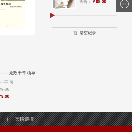
售价：
￥88.00
清空记录
——党政干部领导
立体刑法学（修订版）
文明论
小平 著
作者：
刘仁文
作者：
冯时 著
9.00
定价：
￥158
定价：
￥76.00
9.00
售价：
￥158
售价：
￥76.00
才
友情链接
|