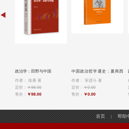
：美国
政治学：田野与中国
中国政治哲学通史：夏商西
周卷
作者：
徐勇 著
作者：
宋进斗 著
定价：
￥98.00
定价：
￥0.00
售价：
￥98.00
售价：
￥0.00
首页
帮助
|