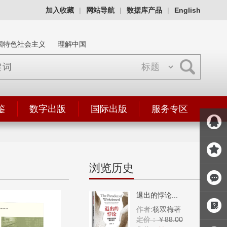
加入收藏
|
网站导航
|
数据库产品
|
English
国特色社会主义
理解中国
鉴
数字出版
国际出版
服务专区
浏览历史
退出的悖论...
作者:
杨双梅著
定价：
￥88.00