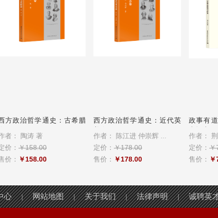
西方政治哲学通史：古希腊
西方政治哲学通史：近代英
政事有道
卷
美卷
力探索
作者：
陶涛 著
作者：
陈江进 仲崇辉 ...
作者：
荆
定价：
￥158.00
定价：
￥178.00
定价：
￥7
售价：
￥158.00
售价：
￥178.00
售价：
￥7
中心
网站地图
关于我们
法律声明
诚聘英
|
|
|
|