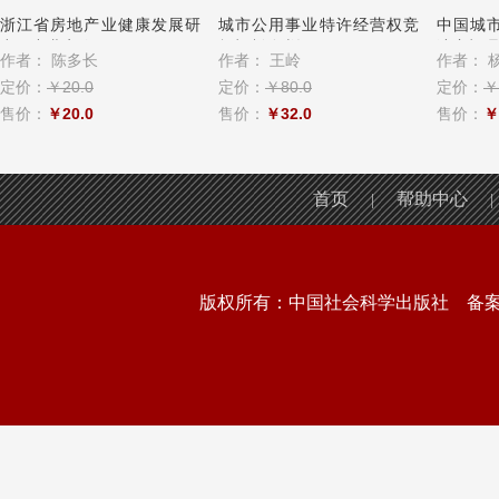
浙江省房地产业健康发展研
城市公用事业特许经营权竞
中国城
究：产业定位...
标机制分类设...
演变机理与
作者：
陈多长
作者：
王岭
作者：
定价：
￥20.0
定价：
￥80.0
定价：
￥
售价：
￥20.0
售价：
￥32.0
售价：
￥
首页
帮助中心
|
|
版权所有：中国社会科学出版社 备