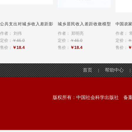
公共支出对城乡收入差距影
城乡居民收入差距收敛模型
中国农家
响的实证研究
及仿真研究：...
～1956
作者：
刘伟
作者：
郑明亮
作者：
定价：
￥46.0
定价：
￥46.0
定价：
￥
售价：
￥18.4
售价：
￥18.4
售价：
￥
首页
帮助中心
|
|
版权所有：中国社会科学出版社 备