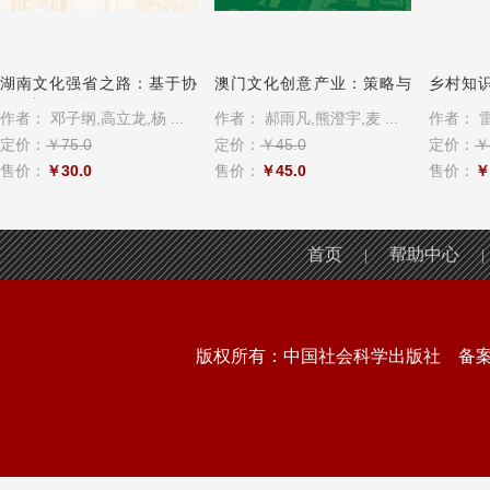
湖南文化强省之路：基于协
澳门文化创意产业：策略与
乡村知
同创新、跨界...
发展
设
作者：
邓子纲,高立龙,杨 ...
作者：
郝雨凡,熊澄宇,麦 ...
作者：
定价：
￥75.0
定价：
￥45.0
定价：
￥
售价：
￥30.0
售价：
￥45.0
售价：
￥
首页
帮助中心
|
|
版权所有：中国社会科学出版社 备