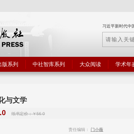
习近平新时代中
出版系列
中社智库系列
大众阅读
学术年
化与文学
.0
纸书定价：￥56.0
责任编辑：
门小薇