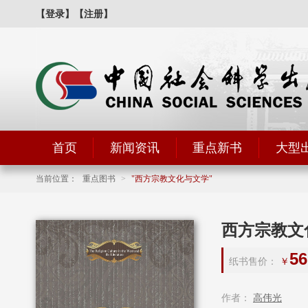
【登录】
【注册】
首页
新闻资讯
重点新书
大型
当前位置：
重点图书
>
西方宗教文化与文学
西方宗教文
56
纸书售价：
￥
作者：
高伟光