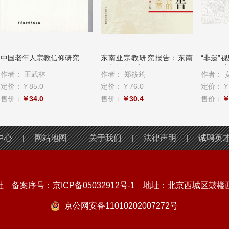
中国老年人宗教信仰研究
东南亚宗教研究报告：东南
“非遗”
亚宗教的复兴...
信仰研究..
作者：
王武林
作者：
郑筱筠
作者：
安
定价：
￥85.0
定价：
￥76.0
定价：
￥4
售价：
￥34.0
售价：
￥30.4
售价：
￥1
中心
网站地图
关于我们
法律声明
诚聘英
|
|
|
|
社 备案序号：
京ICP备05032912号-1
地址：北京西城区鼓楼西大
京公网安备11010202007272号