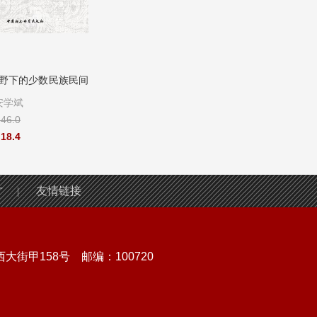
视野下的少数民族民间
中国普米族宗教研究
宗教对话与和谐社
.
学斌
作者：
熊永翔
作者：
陈声柏
6.0
定价：
￥76.0
定价：
￥30.0
8.4
售价：
￥30.4
售价：
￥30.0
才
友情链接
|
街甲158号 邮编：100720