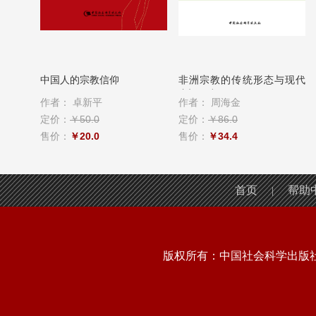
农村宗
中国人的宗教信仰
非洲宗教的传统形态与现代
变迁研究
作者：
卓新平
作者：
周海金
定价：
￥50.0
定价：
￥86.0
售价：
￥20.0
售价：
￥34.4
首页
帮助
|
版权所有：中国社会科学出版