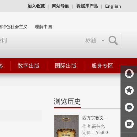
加入收藏
|
网站导航
|
数据库产品
|
English
国特色社会主义
理解中国
鉴
数字出版
国际出版
服务专区
浏览历史
西方宗教文...
作者:
高伟光
定价：
￥56.0