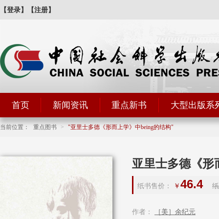
【登录】
【注册】
首页
新闻资讯
重点新书
大型出版系
当前位置：
重点图书
>
亚里士多德《形而上学》中being的结构
亚里士多德《形而
46.4
纸书售价：
￥
纸
作者：
［美］余纪元