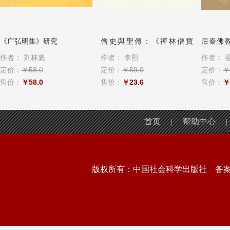
《广弘明集》研究
僧史與聖傳：《禪林僧寶
后秦佛
傳》的歷史書寫
心
作者：
刘林魁
作者：
李熙
作者：
定价：
￥58.0
定价：
￥59.0
定价：
￥
售价：
￥58.0
售价：
￥23.6
售价：
￥
首页
帮助中心
|
|
版权所有：中国社会科学出版社 备