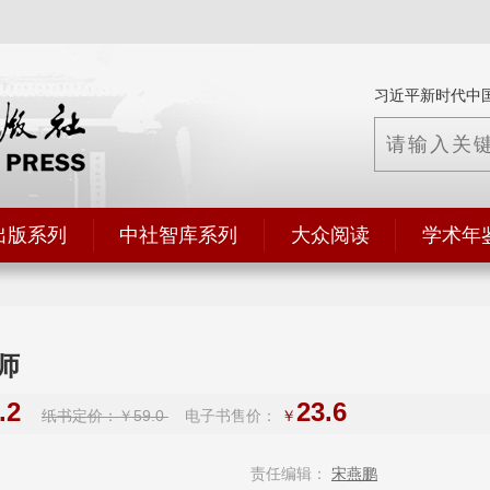
习近平新时代中
出版系列
中社智库系列
大众阅读
学术年
师
.2
23.6
纸书定价：￥59.0
电子书售价：
￥
责任编辑：
宋燕鹏