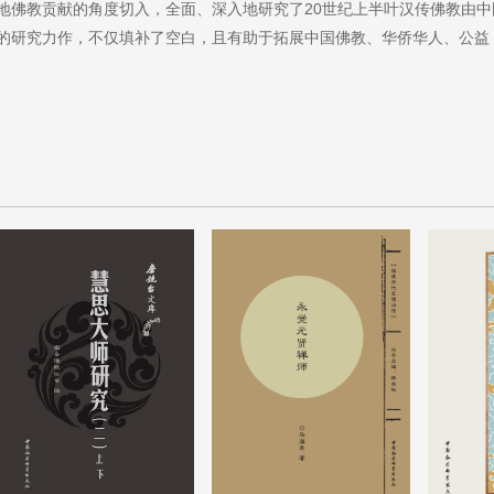
地佛教贡献的角度切入，全面、深入地研究了20世纪上半叶汉传佛教由中
的研究力作，不仅填补了空白，且有助于拓展中国佛教、华侨华人、公益