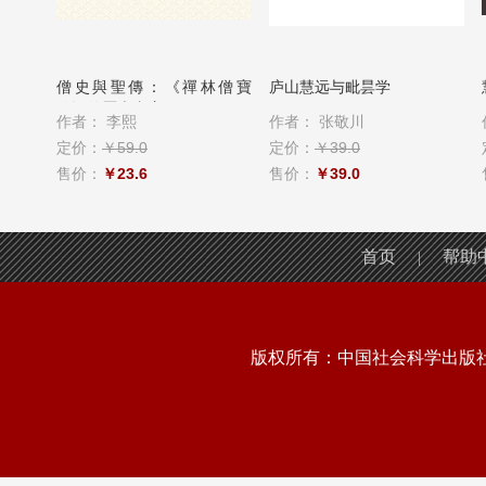
僧史與聖傳：《禪林僧寶
庐山慧远与毗昙学
傳》的歷史書寫
作者：
李熙
作者：
张敬川
定价：
￥59.0
定价：
￥39.0
售价：
￥23.6
售价：
￥39.0
首页
帮助
|
版权所有：中国社会科学出版