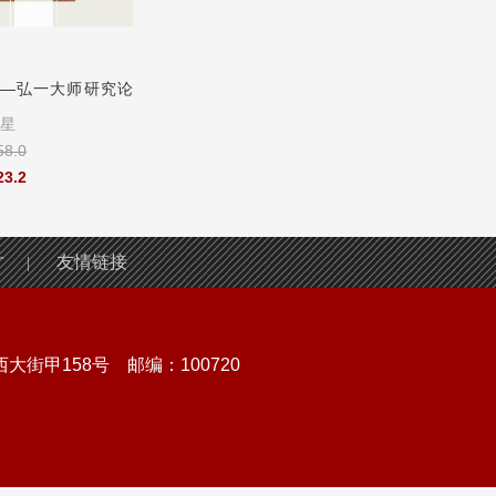
—弘一大师研究论
弘道与垂范：释赞宁《宋高
永平之风：道元的
僧传》研究
星
作者：
金建锋
作者：
（日）大谷哲夫
8.0
定价：
￥55.0
定价：
￥69.0
3.2
售价：
￥22.0
售价：
￥69.0
才
友情链接
|
街甲158号 邮编：100720