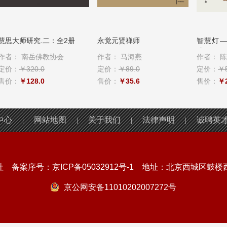
慧思大师研究.二：全2册
永觉元贤禅师
智慧灯—
稿
作者：
南岳佛教协会
作者：
马海燕
作者：
陈
定价：
￥320.0
定价：
￥89.0
定价：
￥5
售价：
￥128.0
售价：
￥35.6
售价：
￥2
中心
网站地图
关于我们
法律声明
诚聘英
|
|
|
|
社 备案序号：
京ICP备05032912号-1
地址：北京西城区鼓楼西大
京公网安备11010202007272号