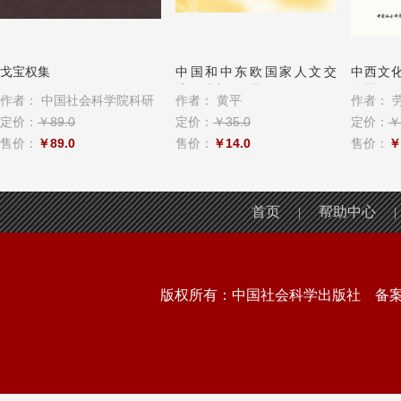
戈宝权集
中国和中东欧国家人文交
中西文
流：过去、现状...
难题
作者：
中国社会科学院科研
作者：
黄平
作者：
...
定价：
￥89.0
定价：
￥35.0
定价：
￥
售价：
￥89.0
售价：
￥14.0
售价：
￥
首页
帮助中心
|
|
版权所有：中国社会科学出版社 备