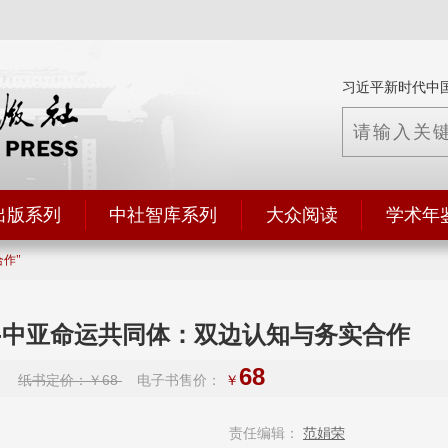
习近平新时代中
出版系列
中社智库系列
大众阅读
学术年
合作
-中亚命运共同体：双边认知与务实合作
68
纸书定价：￥68
电子书售价：
￥
责任编辑：
范娟荣