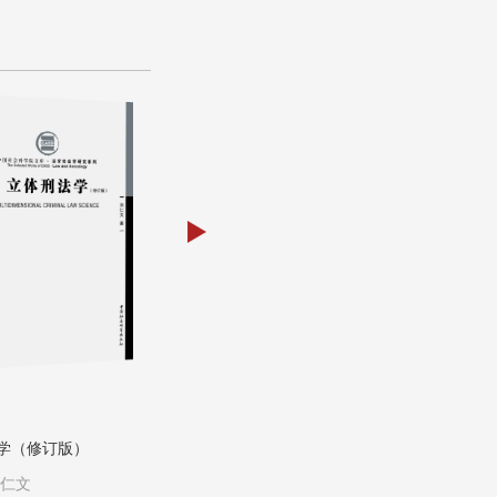
学（修订版）
文明论
俄国历史十五讲
仁文
作者：
冯时 著
作者：
谢一平 曹维安