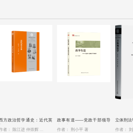
西方政治哲学通史：近代英
政事有道——党政干部领导
立体刑法
美卷
力探索
作者：
陈江进 仲崇辉 ...
作者：
荆小平 著
作者：
刘