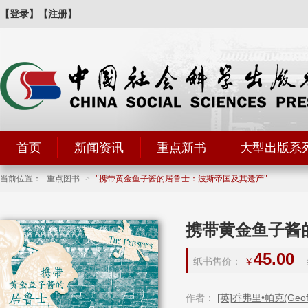
【登录】
【注册】
首页
新闻资讯
重点新书
大型出版系
当前位置：
重点图书
>
携带黄金鱼子酱的居鲁士：波斯帝国及其遗产
携带黄金鱼子酱
45.00
纸书售价：
￥
作者：
[英]乔弗里•帕克(Geoffr