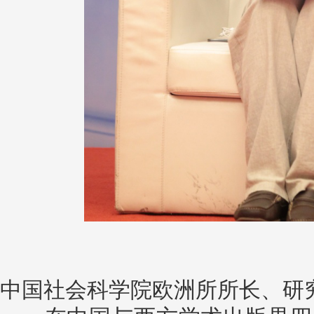
中国社会科学院欧洲所所长、研