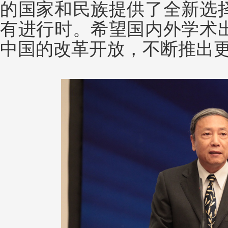
的国家和民族提供了全新选
有进行时。希望国内外学术
中国的改革开放，不断推出