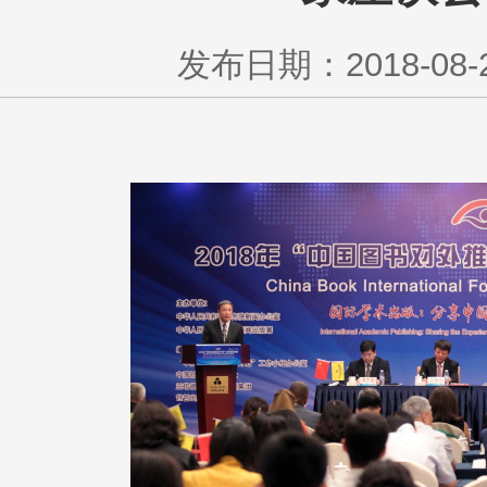
发布日期：2018-08-28