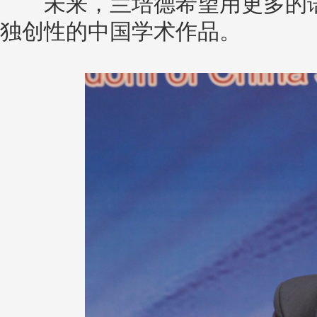
未来，兰培德希望用更多的语
独创性的中国学术作品。