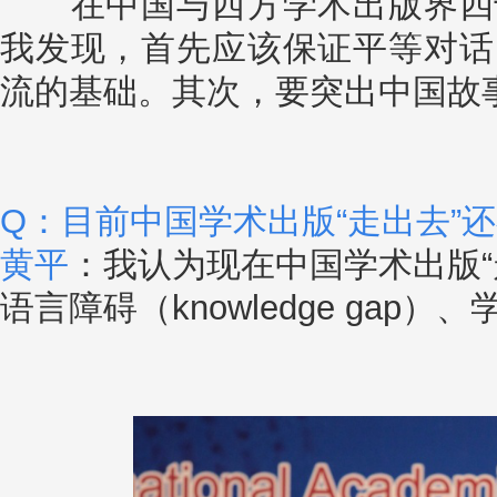
在中国与西方学术出版界四十
我发现，首先应该保证平等对话
流的基础。其次，要突出中国故
Q：目前中国学术出版“走出去”
黄平
：我认为现在中国学术出版“
语言障碍（knowledge ga