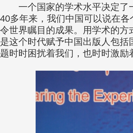
一个国家的学术水平决定了一
40多年来，我们中国可以说在
令世界瞩目的成果。用学术的方
是这个时代赋予中国出版人包括
题时时困扰着我们，也时时激励