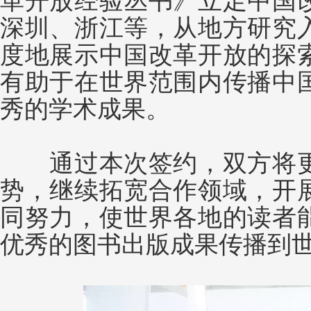
革开放经验丛书》立足中国
深圳、浙江等，从地方研究
度地展示中国改革开放的探
有助于在世界范围内传播中
秀的学术成果。
通过本次签约，双方将更
势，继续拓宽合作领域，开
同努力，使世界各地的读者
优秀的图书出版成果传播到