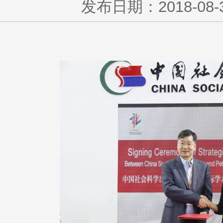
发布日期：2018-08-31