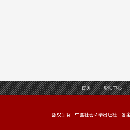
首页
帮助中心
|
|
版权所有：中国社会科学出版社 备