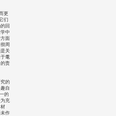
而更
它们
确的回
大学中
学方面
透彻周
别是关
由于耄
己的责
研究的
兴趣自
一的
较为充
考材
等未作