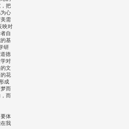
究，把
感为心
审美需
反映对
读者自
究的基
学研
、道德
文学对
类的文
丽的花
形成
有梦而
的，而
只要体
能在我