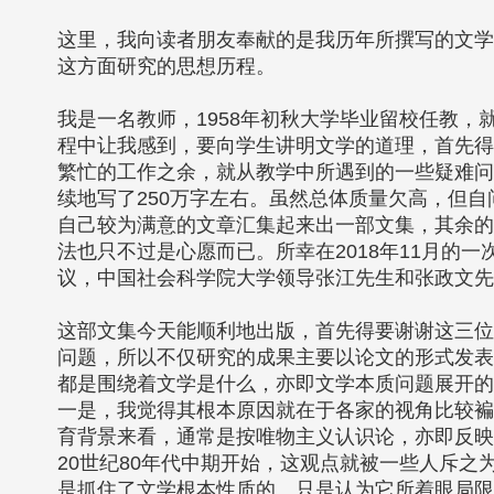
这里，我向读者朋友奉献的是我历年所撰写的文学
这方面研究的思想历程。
我是一名教师，1958年初秋大学毕业留校任教
程中让我感到，要向学生讲明文学的道理，首先得
繁忙的工作之余，就从教学中所遇到的一些疑难问
续地写了250万字左右。虽然总体质量欠高，但
自己较为满意的文章汇集起来出一部文集，其余的
法也只不过是心愿而已。所幸在2018年11月的
议，中国社会科学院大学领导张江先生和张政文先
这部文集今天能顺利地出版，首先得要谢谢这三位
问题，所以不仅研究的成果主要以论文的形式发表
都是围绕着文学是什么，亦即文学本质问题展开的
一是，我觉得其根本原因就在于各家的视角比较褊
育背景来看，通常是按唯物主义认识论，亦即反映
20世纪80年代中期开始，这观点就被一些人斥之
是抓住了文学根本性质的。只是认为它所着眼局限