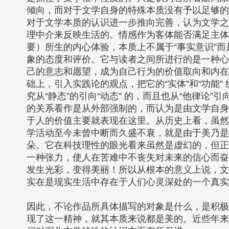
倾向，而对于文学自身的特殊本质没有予以足够的
对于文学本质的认识进一步推向完善，认为文学之
理中介来反映生活的。情感作为客体能否满足主体
要）所生的内心体验，本质上不属于“事实意识”而
象的态度和评价。它与读者之间所进行的是一种心
己的意志和愿望，成为自己行为的价值取向和内在
础上，引入实践论的观点，把它的“实体”和“功能
究从“静态”的引向“动态” 的，而且也从“他律论
的关系看作是从外部强制的，而认为是由文学自身
于人的价值主要就表现在这里。从历史上看，虽然
学活动至今未曾中断而久盛不衰，就是由于美乃是
朵。它在科技理性的眼光看来虽然是虚幻的，但正
一种张力，使人在苦难中不丧失对未来的信心而奋
发生光彩，变得美丽！所以从根本的意义上说，文
实在是现实生活中存在于人们心灵深处的一个真实
因此，不论作品所具体描写的对象是什么，是积极
现了这一精神，就其本质来说都是美的。近些年来