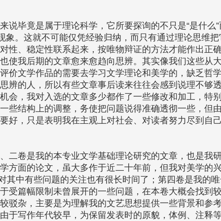
来说毕竟是属于理论科学，它所要探询的不只是“是什么”
述现象。这就不可能仅凭经验归纳，而只有通过理论思维把
对性、稳定性联系起来，按唯物辩证的方法才能作出正
也使我后期的文章愈来愈趋向思辨。其实像我们这些从
评价文学作品的需要去学习文学理论和美学的，缺乏哲
思辨的人，所以有些文章事后读来往往会感到说理不够
机会，我对入选的文章多少都作了一些修改和加工，特
一些结构上的调整，务使把问题说得准确透彻一些，但
要好，只是表明我在主观上对社会、对读者努力尽到自
、二卷是我的本专业文学基础理论研究的文章，也是我
学方面的论文，虽大多作于近二十年前，但我对美学的
以对其中有些问题的关注也有很长时间了；第四卷是我的唯
于受篇幅限制未曾展开的一些问题，在本卷大概会找到
较驳杂，主要是为理解我的文艺思想提供一些背景和参
由于写作年代较早，为保留发表时的原貌，体例、注释