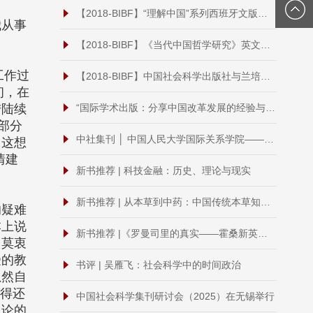
【2018-BIBF】“理解中国”系列西班牙文版签约
我从事
【2018-BIBF】《当代中国哲学研究》英文版发布会举行
工作过
【2018-BIBF】中国社会科学出版社与兰培德国际学术出版集团举行战略协议签署仪式
初，在
陆陆续
“国际学术出版：分享中国改革发展的经验与智慧”—— 2018年“中国图书对外推广计划”外国专家座谈会在京召开
部分
中社集刊 │ 中国人民大学国际关系学院——《中国政治学》
，这想
情建
新书推荐 | 科技金融：历史、理论与现实
新书推荐 | 从本草到中药：中国传统本草知识的近代转型
的疑难
本上说
新书推荐 |《罗曼司里的真实——霍桑新英格兰三部曲的新历史主义研究》
、莫衷
受的教
书评 | 吴雁飞：社会科学中的时间政治
虽然自
觉得还
中国社会科学集刊研讨会（2025）在无锡举行
观论的