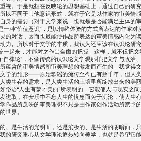
重视。于是就想在反映论的思想基础上，通过自己的研
所以不同于其他意识形式，就在于它是以作家的审美情
自身的需要（对于文学来说，也就是是否能满足主体的
是一种“价值意识”，是以情绪体验的方式所表达的作家对
灵的对话，因而也最能使作品所表达的审美情感内化为
动力。所以对于文学的本质，我认为还应该在认识论研
” 统一起来，才能对之作出全面的把握。这样，就不仅把文
”引向“自律论”，不像传统的认识论文学观那样把文学与政治
所蕴含的审美情感和审美理想的激发而产生的。我觉得
文学的雏形——原始歌谣的流传至今已有数千年，但人
人类生存的需求，是人类生活的土壤里所绽放出来的美
如俗语“人生有梦才美丽”所表明的，它能使人与现实之间
发进取，在安乐中不忘人生的忧患而免于沉沦，使人生
学作品所反映的审美理想不只是由作家创作活动所赋予
的世界。
的、是生活的光明面，还是消极的、是生活的阴暗面，
我的研究重心从文学理论逐步转向美学，也就是希望它