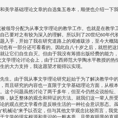
和美学基础理论文章的自选集五卷本，顺便也介绍一下
，就被领导分配为从事文学理论的教学工作。也就是在教学
自己要对之有较为深入的理解。所以到了20世纪60年代
题入手，开始了我在研究道路上的艰难跋涉，至今大概
自问也有一部分还可看看的。因此自八十岁之后，就想把这
就让它们自生自灭。但由于我没有筹措出版经费的能力
一次文学理论讨论会上，由于江西师范大学陶水平教授的热
生的大力支持，我这愿望才能得以实现。
先生。由于我从事文学理论研究起始于为了解决教学中
，而且研究的内容也一直限于文学基础理论方面，从根
。这个问题虽然讨论了两千多年，但至今仍然众说纷纭
狭，缺乏整体的观念和辩证的方法。就我们这一辈人所
论的观点把文学看作是反映生活的一种社会意识形态。
为“机械论”来予以否定，但与其他文学观念比较而言，我
于文学的现实根源和意识的一般本质，且带有明显的直