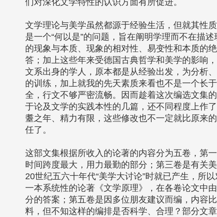
们对深化文学特性的认识方面有所促进。
文学理论与美学虽然都源于经验生活，但就其性质
是一个“何以是”的问题，旨在阐明学理而不在描
的现象与本质、现象的相对性、易变性和本质的绝
答；加上这些年来受德国古典哲学和美学的影响，
文系出身的学人，原本都是从经验出发，为分析、
的训练，加上就我的先天素质来看也不是一个长于
全，行文不够严密流畅。因而趁着这次编选文集的
于论及文学的实践本性的几篇，还不同程度上作了
耋之年、精力有限，这些修改也不一定就比原来的
任了。
这部文集根据所收入的论著的内容分为五卷，第一
时间跨度最大，用力最勤的部分；第三卷是有关美
20世纪五六十年代“美学大讨论”时就已产生，所
一本系统性的论著《文学原理》，在各卷论文中由
分的答案；第五卷是因多位朋友建议而编，内容比
料，但不知这样的编排是否科学、合理？部分文章