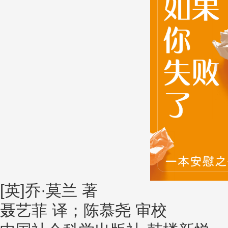
[英]乔·莫兰 著
聂艺菲 译；陈慕尧 审校