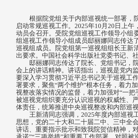
根据院党组
关于内部巡视
统一部署，
启动常规
巡视工作。
2025年10月20
动员会
召开
。
受院党组巡视工作领导小组
组巡视工作
领导小组成员
邸丽娜同志传达了
巡视组成员
。院党组第一巡视组组长王新
出要求。
中国社会科学出版社党委书记、
邸丽娜同志
传达了院长、党组书记
，
会上的讲话精神。
讲话指出，
巡视是党内
要深入学习贯彻习近平总书记关于巡视工
署
要求，聚焦
“两个维护”根本任务，
着力加
视整改落实情况的监督，着力加强对“一把
被巡视党组织要充分认识巡视的权威性、
体责任，统筹推进中央巡视整改和内部巡
王新清同志
强调
，
2025年
度内部巡视
思想，党的二十大和二十届二中、三中全
讲话、重要指示批示和致我院贺信精神，
承诺”“三项举措”和重要工作部署，对照