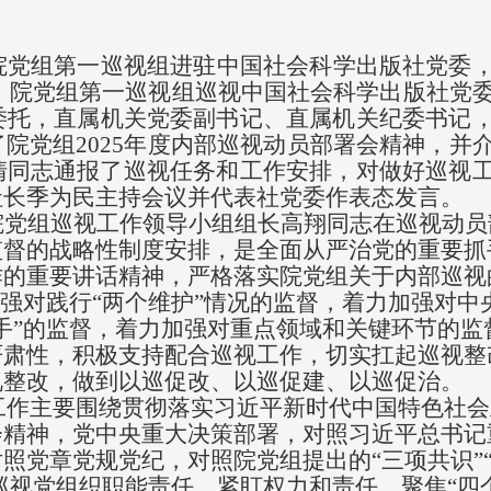
院党组第一巡视组进驻中国社会科学出版社
党委
日上午，院党组第一巡视组巡视中国社会科学出版社党
委托，
直属机关党委副书记、直属机关纪委书记
院党组2025年度内部巡视动员部署会精神
，并
清同志通报了
巡视
任务和工作安排，
对做好巡视
社长季为民
主持会议并代表
社
党委作表态发言。
院党组巡视工作领导小组组长
高翔同志在
巡视动员
监督的战略性制度安排，是全面从严治党的重要抓
作的重要
讲话精神
，严格落实院党组
关于内部巡视
强对践行
“两个维护”情况的监督，着力加强对中
手”的监督，着力加强对重点领域和关键环节的监
严肃性，积极支持配合巡视工作，
切实扛起巡视整
视整改，做到以巡促改、以巡促建、以巡促治。
工作主要围绕贯彻落实习近平新时代中国特色社会
会精神，党中央重大决策部署，对照习近平总书记
对照党章党规党纪，对照院党组提出的
“三项共识”
被巡视党组织职能责任，紧盯权力和责任，聚焦“四