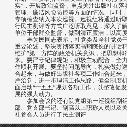
实”，开展政治监督
，重点关注出版社在落
管理、廉洁风险防控等方面的情况
。同时
专项检查纳入本次巡视。巡视组将通过听
行民主测评等方式广泛听取意见，深入了
单位干部群众监督，做到清正廉洁，以高
季为民同志表示，
社党委及全社党员
重要论述
，坚决贯彻落实高翔院长的
讲话
维护”第一方阵的政治机关意识，把思想和
来。要严守纪律规矩，
积极主动配合，全
作顺利开展。要坚持问题导向，扎实做好
合起来
，
与
做好
出版社各项工作结合起来
严治党，
进一步理清工作思路、健全制度
面启动“十五五”规划各项工作，
以整改促发
展的强大动力
。
参加会议的还有
院党组第一巡视组
副
部、党支部书记、副高以上职称人员以及
社
参会人员进行了民主测评。