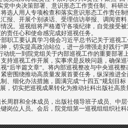
实党中央决策部署、
意识形态工作责任制
、科研
，将选人用人专项检查和落实意识形态工作责任制
取汇报、开展个别谈话、受理信访举报、调阅资料
解情况。巡视组将严格遵守各项纪律，自觉接受被
度的责任心和使命感完成好巡视任务。
干部职工要认真学习领会
习近平总书记关于巡视工
精神，切实提高政治站位，进一步增强走好践行
“
行动统一到院党组
关于内部
巡视工作
的
重要部署
力支持巡视工作开展
，实事求是反映问题，确保巡
巡视
“后半篇文章”。将
内部
巡视整改
与
中央巡视整
，
紧密围绕推动高质量发展首要任务，纵深推进全
机制、细化办法措施，圆满完成
“十四五”规划目标
展，切实把巡视成果转化为推动
社科
出版社高质
组长周群和
全体成员，出版社领导班子成员、中层
关键岗位人员。
会后，
院党组第
一
巡视组组织
社科