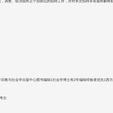
素，调整、取消或终止个别岗位的招聘工作，并对本次招聘享有最终解释
宗教与社会学出版中心图书编辑1社会学博士有2年编辑经验者优先1西
考古