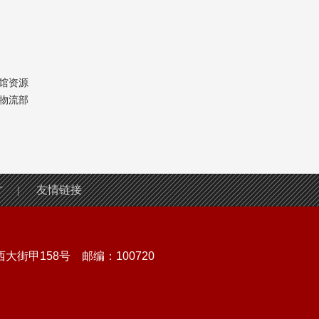
馆资源
物流部
才
友情链接
|
街甲158号 邮编：100720