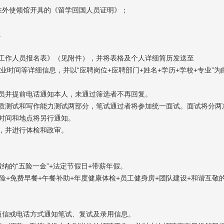
驻外使领馆开具的《留学回国人员证明》；
。
工作人员报名表》（见附件），并将表格及个人详细简历发送至
源地、毕业时间等详细信息，并以“应聘岗位+应聘部门+姓名+学历+学校+专业”
员并提前电话通知本人，未通过筛选者不再回复。
质测试和写作能力测试两部分，笔试通过者将参加统一面试。面试将分两
时间和地点将另行通知。
，并进行体检和政审。
纳的“五险一金”+法定节假日+带薪年假。
险+免费早餐+午餐补助+年度健康体检+员工健身房+团队建设+和谐互敬
短信或电话方式通知笔试、复试及录用信息。