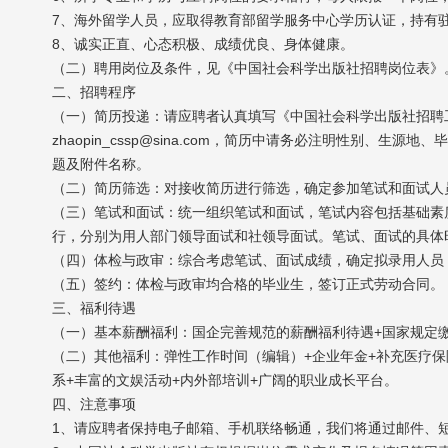
7、海外留学人员，应取得教育部留学服务中心学历认证，持有
8、诚实正直、心态积极、成绩优良、身体健康。
（二）聘用岗位及条件，见《中国社会科学出版社招聘岗位表》
二、招聘程序
（一）简历投递：请应聘者认真填写《中国社会科学出版社招聘
zhaopin_cssp@sina.com，简历中请务必注明性别、生
题及附件名称。
（二）简历筛选：对接收简历进行筛选，确定参加笔试和面试人
（三）笔试和面试：统一组织笔试和面试，笔试内容包括基础素
行，分别为用人部门领导面试和社领导面试。笔试、面试的具体
（四）体检与政审：综合考虑笔试、面试成绩，确定拟录用人员
（五）签约：体检与政审均合格的毕业生，签订正式劳动合同。
三、福利待遇
（一）基本薪酬福利：国企完善规范的薪酬福利待遇+国家规定缴
（二）其他福利：弹性工作时间（编辑）+企业年金+补充医疗保
系+丰富的文娱活动+内外部培训+广阔的职业成长平台。
四、注意事项
1、请应聘者保持电子邮箱、手机联络畅通，我们将通过邮件、