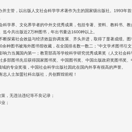
办并主管，以出版人文社会科学学术著作为主的国家级出版社。1993年
。
会科学界、文化界学者的中外文优秀成果，包括专著、资料、教科书、教
迄今共出版近2万种图书，年出书量达1600种以上。
不断探索社会效益与经济效益协调发展、齐头并进，取得了显著成绩。图
000余种图书被海外图书馆收藏，在全国排名数一数二；“中文学术图书引文
影响力当属国内第一；教育部高等学校科学研究优秀成果奖（人文社会科
社多部图书先后获得国家图书奖、中国图书奖、中国出版政府奖图书奖、
各领域的专业奖项，中国社会科学出版社因此在国内外享有很高的声誉。
有志人士加盟社科出版社，共创辉煌前程！
政策，无违法违纪等不良记录；
事业；
；