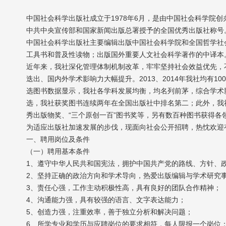
中国社会科学出版社成立于1978年6月，是由中国社会科学院创
中共中央宣传部和国家新闻出版总署授予的全国优秀出版社称号
中国社会科学出版社主要编辑出版中国社会科学院和全国哲学社
工具书和普及性读物；出版国外重要人文社会科学著作的中译本。
近年来，我社深化管理体制机制改革，牢牢坚持社会效益优先，
迭出、国内外学术影响力大幅提升。2013、2014年我社均有1
选图书数据显示，我社各学科发展均衡，均名列前茅，综合学术
选，我社获奖图书连续两年在全国出版社中排名第二；此外，我
秀出版物奖、“三个原创一百”图书奖等，另有数百种图书获得
为适应出版社加速发展的步伐，现面向社会公开招聘，热忱欢迎
一、聘用岗位及条件
（一）聘用基本条件
1、遵守中华人民共和国宪法，拥护中国共产党的路线、方针、
2、坚持正确的政治方向和学术导向，热爱出版编辑与学术研究
3、责任心强，工作主动积极性高，具有良好的团队合作精神；
4、沟通能力强，具有较强的语言、文字表达能力；
5、创造力强，注重效率，善于独立分析和解决问题；
6、所学专业和学历与应聘岗位的要求相符，每人限报一个岗位