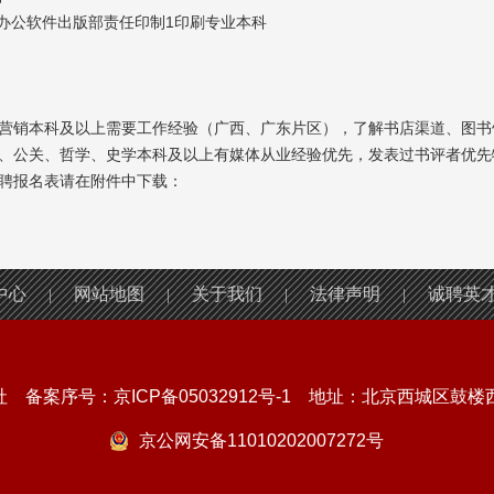
等办公软件出版部责任印制1印刷专业本科
场营销本科及以上需要工作经验（广西、广东片区），了解书店渠道、图书
闻、公关、哲学、史学本科及以上有媒体从业经验优先，发表过书评者优先
应聘报名表请在附件中下载：
中心
网站地图
关于我们
法律声明
诚聘英
|
|
|
|
社 备案序号：
京ICP备05032912号-1
地址：北京西城区鼓楼西大
京公网安备11010202007272号