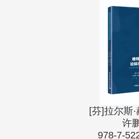
[芬]拉尔斯
许鹏
978-7-52