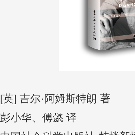
[英] 吉尔·阿姆斯特朗 著
彭小华、傅懿 译